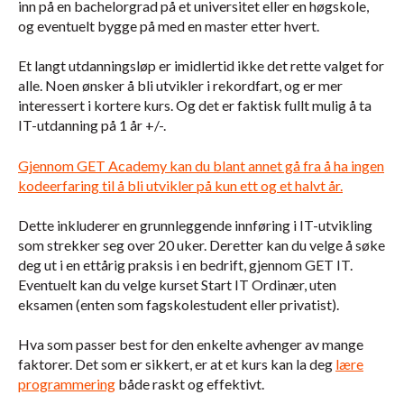
inn på en bachelorgrad på et universitet eller en høgskole,
og eventuelt bygge på med en master etter hvert.
Et langt utdanningsløp er imidlertid ikke det rette valget for
alle. Noen ønsker å bli utvikler i rekordfart, og er mer
interessert i kortere kurs. Og det er faktisk fullt mulig å ta
IT-utdanning på 1 år +/-.
Gjennom GET Academy kan du blant annet gå fra å ha ingen
kodeerfaring til å bli utvikler på kun ett og et halvt år.
Dette inkluderer en grunnleggende innføring i IT-utvikling
som strekker seg over 20 uker. Deretter kan du velge å søke
deg ut i en ettårig praksis i en bedrift, gjennom GET IT.
Eventuelt kan du velge kurset Start IT Ordinær, uten
eksamen (enten som fagskolestudent eller privatist).
Hva som passer best for den enkelte avhenger av mange
faktorer. Det som er sikkert, er at et kurs kan la deg
lære
programmering
både raskt og effektivt.