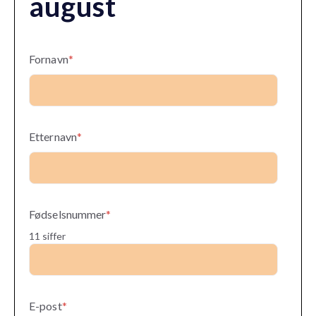
august
Fornavn
*
Etternavn
*
Fødselsnummer
*
11 siffer
E-post
*