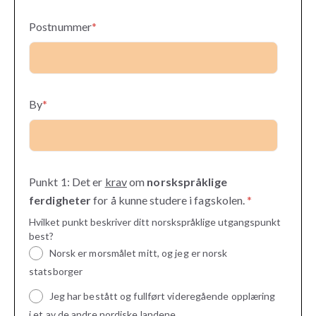
Postnummer
*
By
*
Punkt 1: Det er
krav
om
norskspråklige
ferdigheter
for å kunne studere i fagskolen.
*
Hvilket punkt beskriver ditt norskspråklige utgangspunkt
best?
Norsk er morsmålet mitt, og jeg er norsk
statsborger
Jeg har bestått og fullført videregående opplæring
i et av de andre nordiske landene