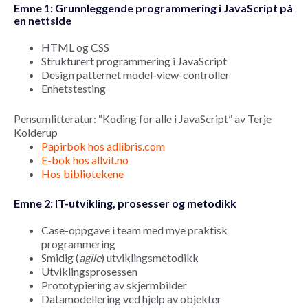
Emne 1: Grunnleggende programmering i JavaScript på
en nettside
HTML og CSS
Strukturert programmering i JavaScript
Design patternet model-view-controller
Enhetstesting
Pensumlitteratur: “Koding for alle i JavaScript” av Terje
Kolderup
Papirbok hos adlibris.com
E-bok hos allvit.no
Hos bibliotekene
Emne 2: IT-utvikling, prosesser og metodikk
Case-oppgave i team med mye praktisk
programmering
Smidig (
agile
) utviklingsmetodikk
Utviklingsprosessen
Prototypiering av skjermbilder
Datamodellering ved hjelp av objekter