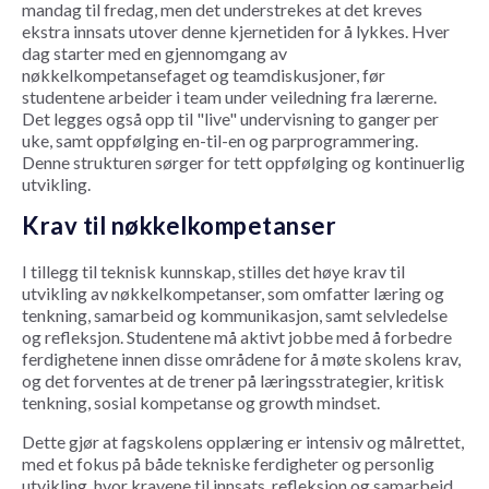
mandag til fredag, men det understrekes at det kreves
ekstra innsats utover denne kjernetiden for å lykkes. Hver
dag starter med en gjennomgang av
nøkkelkompetansefaget og teamdiskusjoner, før
studentene arbeider i team under veiledning fra lærerne.
Det legges også opp til "live" undervisning to ganger per
uke, samt oppfølging en-til-en og parprogrammering.
Denne strukturen sørger for tett oppfølging og kontinuerlig
utvikling.
Krav til nøkkelkompetanser
I tillegg til teknisk kunnskap, stilles det høye krav til
utvikling av nøkkelkompetanser, som omfatter læring og
tenkning, samarbeid og kommunikasjon, samt selvledelse
og refleksjon. Studentene må aktivt jobbe med å forbedre
ferdighetene innen disse områdene for å møte skolens krav,
og det forventes at de trener på læringsstrategier, kritisk
tenkning, sosial kompetanse og growth mindset.
Dette gjør at fagskolens opplæring er intensiv og målrettet,
med et fokus på både tekniske ferdigheter og personlig
utvikling, hvor kravene til innsats, refleksjon og samarbeid