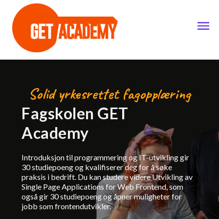
Solid yrkesrettet fagopplæring
Fagskolen GET
Academy
Introduksjon til programmering og IT-utvikling gir
30 studiepoeng og kvalifiserer deg for å søke
praksis i bedrift. Du kan studere videre Utvikling av
Single Page Applications for Web Frontend, som
også gir 30 studiepoeng og åpner muligheter for
jobb som frontendutvikler.