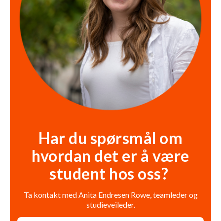
Har du spørsmål om
hvordan det er å være
student hos oss?
Ta kontakt med Anita Endresen Rowe, teamleder og
studieveileder.