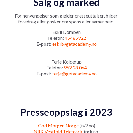
Salg og marked
For henvendelser som gjelder presseuttalser, bilder,
foredrag eller ønsker om spons eller samarbeid.
Eskil Domben
Telefon:
45485922
E-post:
eskil
@getacademy.no
Terje Kolderup
Telefon:
952 28 064
E-post:
terje@getacademy.no
Presseoppslag i 2023
God Morgen Norge
(tv2.no)
NRK Vestfold Telemark
(nrk.no)