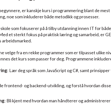
 nybegynnere, er kanskje kurs i programmering blant de mes
ing, noe som inkluderer både metodikk og prosesser.
T-skole som fokuserer på å tilby utdanning innen IT for b
. Med et sterkt fokus på praktisk læring og samarbeid, er 
 arbeidsmarked.
elge fra en rekke programmer som er tilpasset ulike nivå
 finnes det kurs som passer for deg. Programmene inkluder
ring
: Lær deg språk som JavaScript og C#, samt prinsipper 
både frontend- og backend-utvikling, og forstå hvordan dis
ng
: Bli kjent med hvordan man håndterer og administrere