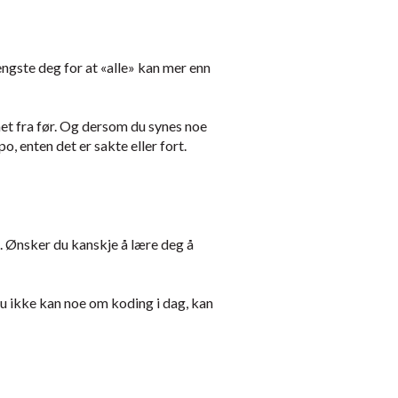
 engste deg for at «alle» kan mer enn
net fra før. Og dersom du synes noe
po, enten det er sakte eller fort.
. Ønsker du kanskje å lære deg å
 du ikke kan noe om koding i dag, kan