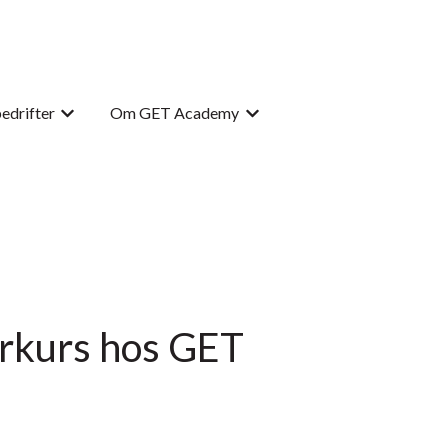
bedrifter
Om GET Academy
y for For studenter
Vis undermeny for For bedrifter
Vis undermeny for Om GET 
erkurs hos GET