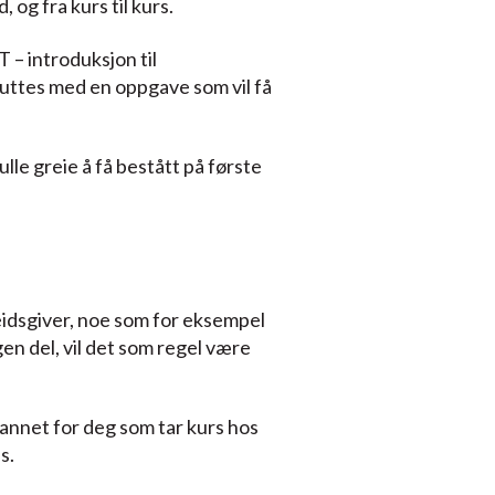
og fra kurs til kurs.
– introduksjon til
uttes med en oppgave som vil få
lle greie å få bestått på første
eidsgiver, noe som for eksempel
gen del, vil det som regel være
 annet for deg som tar kurs hos
s.