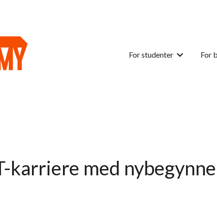
For studenter
For 
Vis undermen
IT-karriere med nybegynn