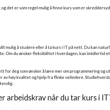
, og det er som regel mulig å finne kurs som er skredders
lt mulig å studere eller å ta kurs i IT på nett. Du kan naturl
e. Om du ønsker fleksibilitet i hverdagen, kan imidlertid 
tt for deg som ønsker å lære mer om programmering og utv
r av høy kvalitet og hjelp fra flinke veiledere. Studiehverd
tendig.
r arbeidskrav når du tar kurs i IT