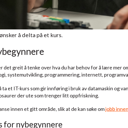
nsker å delta på et kurs.
nybegynnere
r det greit å tenke over hva du har behov for å lære mer om
gi, systemutvikling, programmering, internett, programva
å ta et IT-kurs som gir innføring i bruk av datamaskin og 
osaurer der ute som trenger litt oppfriskning.
se innen et gitt område, slik at de kan søke om
jobb innen
rs for nybegynnere