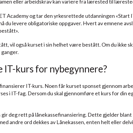
n eller arbeidskrav kan variere fra lærested til lærested, 
T Academy og tar den yrkesrettede utdanningen «Start IT 
å du levere obligatoriske oppgaver. Hvert av emnene avsl
bestått».
tt, vil også kurset i sin helhet være bestått. Om du ikke sku
e ganger.
e IT-kurs for nybegynnere?
finansierer IT-kurs. Noen får kurset sponset gjennom arb
rses i IT-fag. Dersom du skal gjennomføre et kurs for din e
s gir deg rett på lånekassefinansiering. Dette gjelder blant
d andre ord dekkes av Lånekassen, enten helt eller delvi