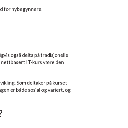
ydd for nybegynnere.
igvis også delta på tradisjonelle
et nettbasert IT-kurs være den
ikling. Som deltaker på kurset
agen er både sosial og variert, og
?