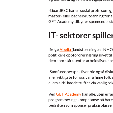
-GuardREC har en sosial profil som gjø
master- eller bachelorutdanning for å
GET Academy tilbyr er spennende, sie
IT- sektorer spille
Ifølge
Abelia
(landsforeningen i NHO
politikere oppfordrer næringslivet ti
dem som står utenfor arbeidslivet kan
-Samfunnsperspektivet ble også disk
aller viktigste for oss var å finne fo
ellers aldri hadde truffet via vanlig re
Ved
GET Academy
kan alle, uten erf
programmeringskompetanse på bare 20 u
bedriften som sponser praksisplassen.