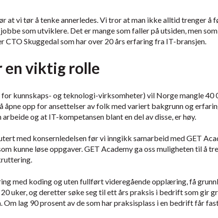
r at vi tør å tenke annerledes. Vi tror at man ikke alltid trenger å
 jobbe som utviklere. Det er mange som faller på utsiden, men som 
r CTO Skuggedal som har over 20 års erfaring fra IT-bransjen.
r en viktig rolle
 for kunnskaps- og teknologi-virksomheter) vil Norge mangle 40 
l å åpne opp for ansettelser av folk med variert bakgrunn og erfari
 arbeide og at IT-kompetansen blant en del av disse, er høy.
utert med konsernledelsen før vi inngikk samarbeid med GET Acad
lk som kunne løse oppgaver. GET Academy ga oss muligheten til å tre
kruttering.
aring med koding og uten fullført videregående opplæring, få grun
ker, og deretter søke seg til ett års praksis i bedrift som gir gr
 Om lag 90 prosent av de som har praksisplass i en bedrift får fa