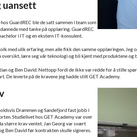
 uansett
is hos GuardREC ble de satt sammen i team som
utdannede med tanke på opplæring. GuardREC
achelor i IT og en ekstern IT-konsulent.
folk med ulik erfaring, men alle fikk den samme opplæringen. Jeg 
å oversikt, lære seg vår teknologi og bli kjent med produktene og 
tian og Ben David. Nettopp fordi de ikke var redde for å stille spør
rt. De leverte på de kravene jeg hadde stilt GET Academy.
v
holdsvis Drammen og Sandefjord fast jobb i
rten. Studielivet hos GET Academy var over
a større krav ventet. Jan Georg var svært
n og Ben David før kontrakten skulle signeres.