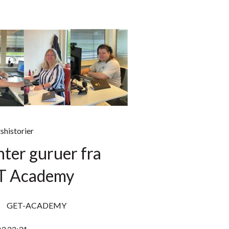
shistorier
ter guruer fra
T Academy
GET-ACADEMY