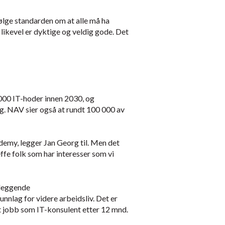
 følge standarden om at alle må ha
likevel er dyktige og veldig gode. Det
000 IT-hoder innen 2030, og
ng. NAV sier også at rundt 100 000 av
emy, legger Jan Georg til. Men det
ffe folk som har interesser som vi
nleggende
unnlag for videre arbeidsliv
. Det er
st jobb som IT-konsulent etter 12 mnd.