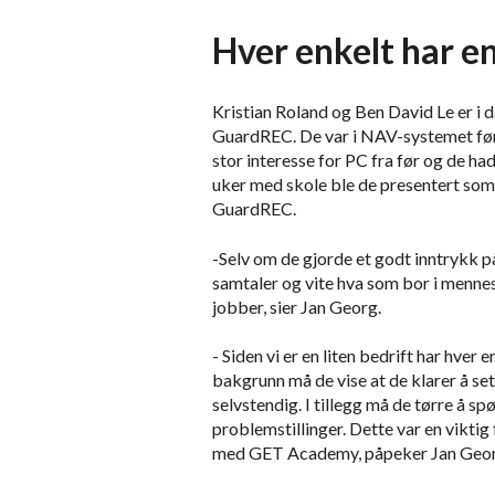
Hver enkelt har en
Kristian Roland og Ben David Le er i d
GuardREC. De var i NAV-systemet f
stor interesse for PC fra før og de had
uker med skole ble de presentert som
GuardREC.
-Selv om de gjorde et godt inntrykk på 
samtaler og vite hva som bor i mennes
jobber, sier Jan Georg.
- Siden vi er en liten bedrift har hver 
bakgrunn må de vise at de klarer å set
selvstendig. I tillegg må de tørre å spø
problemstillinger. Dette var en viktig
med GET Academy, påpeker Jan Geo