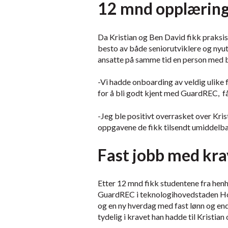
12 mnd opplæring
Da Kristian og Ben David fikk praks
besto av både seniorutviklere og ny
ansatte på samme tid en person med b
-Vi hadde onboarding av veldig ulike 
for å bli godt kjent med GuardREC,
f
-Jeg ble positivt overrasket over Kris
oppgavene de fikk tilsendt umiddelba
Fast jobb med kra
Etter 12 mnd fikk studentene fra hen
GuardREC i teknologihovedstaden Ho
og en ny hverdag med fast lønn og end
tydelig i kravet han hadde til Kristia