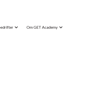
bedrifter
Om GET Academy
y for For studenter
Vis undermeny for For bedrifter
Vis undermeny for Om GET 