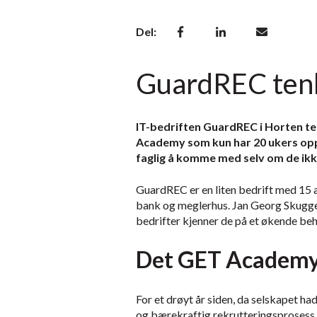
Del:
GuardREC tenk
IT-bedriften GuardREC i Horten te
Academy som kun har 20 ukers opplæ
faglig å komme med selv om de ikk
GuardREC er en liten bedrift med 15 
bank og meglerhus. Jan Georg Skugged
bedrifter kjenner de på et økende beh
Det GET Academy 
For et drøyt år siden, da selskapet 
og bærekraftig rekrutteringsprosess.