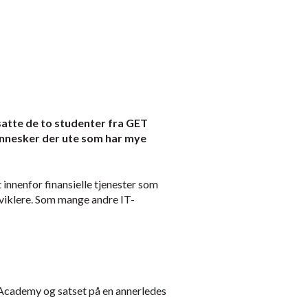
satte de to studenter fra GET
mennesker der ute som har mye
nnenfor finansielle tjenester som
tviklere. Som mange andre IT-
 Academy og satset på en annerledes