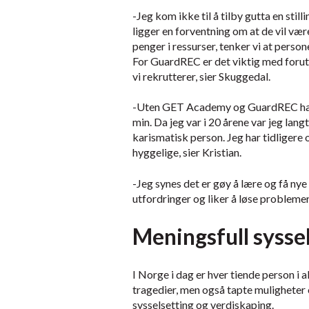
-Jeg kom ikke til å tilby gutta en stil
ligger en forventning om at de vil vær
penger i ressurser, tenker vi at persone
For GuardREC er det viktig med foruts
vi rekrutterer, sier Skuggedal.
-Uten GET Academy og GuardREC hadd
min. Da jeg var i 20 årene var jeg lang
karismatisk person. Jeg har tidligere
hyggelige, sier Kristian.
-Jeg synes det er gøy å lære og få nye 
utfordringer og liker å løse problemer j
Meningsfull sysse
I Norge i dag er hver tiende person i 
tragedier, men også tapte muligheter o
sysselsetting og verdiskaping.