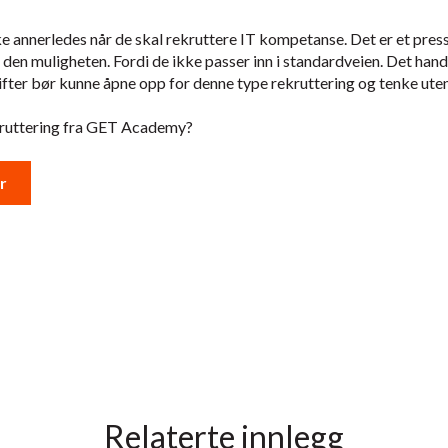
ke annerledes når de skal rekruttere IT kompetanse. Det er et press 
en muligheten. Fordi de ikke passer inn i standardveien. Det hand
drifter bør kunne åpne opp for denne type rekruttering og tenke ute
ekruttering fra GET Academy?
er
Relaterte innlegg