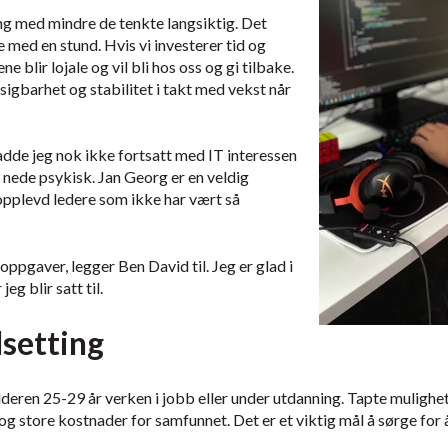
ling med mindre de tenkte langsiktig. Det
e med en stund. Hvis vi investerer tid og
ne blir lojale og vil bli hos oss og gi tilbake.
igbarhet og stabilitet i takt med vekst når
e jeg nok ikke fortsatt med IT interessen
t nede psykisk. Jan Georg er en veldig
 opplevd ledere som ikke har vært så
oppgaver, legger Ben David til. Jeg er glad i
eg blir satt til.
lsetting
alderen 25-29 år verken i jobb eller under utdanning. Tapte mulighe
g store kostnader for samfunnet. Det er et viktig mål å sørge for å