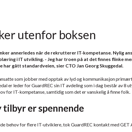
er utenfor boksen
nker annerledes når de rekrutterer IT-kompetanse. Nylig an
ring i IT utvikling. - Jeg har troen på at det finnes flinke 
e har gått standardveien, sier CTO Jan Georg Skuggedal.
ansatte som jobber med opptak av lyd og kommunikasjon primært i
al er leder for GuardREC sin IT avdeling som i dag består av 8 u
ov for IT-kompetanse, samtidig som det er vanskelig å finne folk.
tilbyr er spennende
hadde behov for flere IT-utviklere, tok GuardREC kontakt med GET