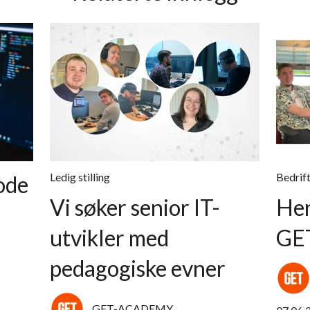
Ledig stilling
Bedrift
ode
Vi søker senior IT-
Hen
utvikler med
GE
pedagogiske evner
GET-ACADEMY