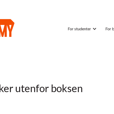
For studenter
For 
Vis undermen
er utenfor boksen