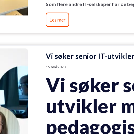
Som flere andre IT-selskaper har de beg
Les mer
Vi søker senior IT-utvikl
19 mai 2023
Vi søker s
utvikler 
pedagogis