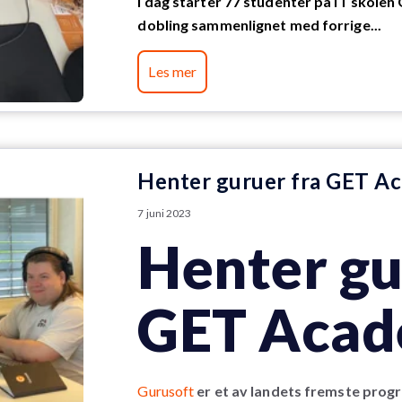
I dag starter 77 studenter på IT skolen
dobling sammenlignet med forrige...
Les mer
Henter guruer fra GET A
7 juni 2023
Henter gu
GET Aca
Gurusoft
er et av landets fremste pro