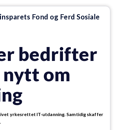
insparets Fond og Ferd Sosiale
r bedrifter
e nytt om
ing
vet yrkesrettet IT-utdanning. Samtidig skaffer
.