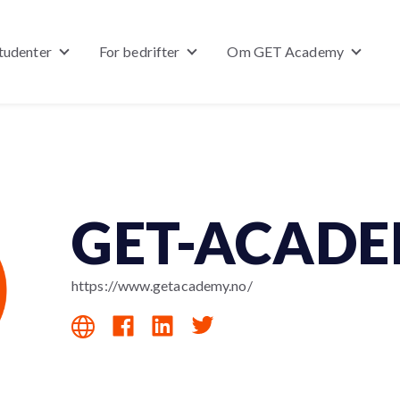
studenter
For bedrifter
Om GET Academy
Show submenu for For studenter
Show submenu for For bedrifter
Show s
GET-ACAD
https://www.getacademy.no/