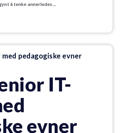
ynt å tenke annerledes...
er med pedagogiske evner
enior IT-
med
ke evner