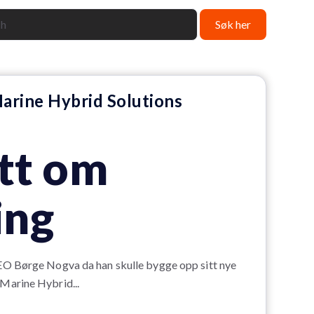
Søk her
arine Hybrid Solutions
tt om
ing
EO Børge Nogva da han skulle bygge opp sitt nye
Marine Hybrid...