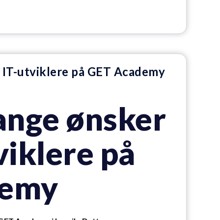
 IT-utviklere på GET Academy
nge ønsker
tviklere på
demy