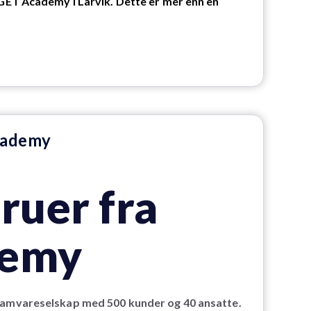
 GET Academy i Larvik. Dette er mer enn en
cademy
ruer fra
demy
gramvareselskap med 500 kunder og 40 ansatte.